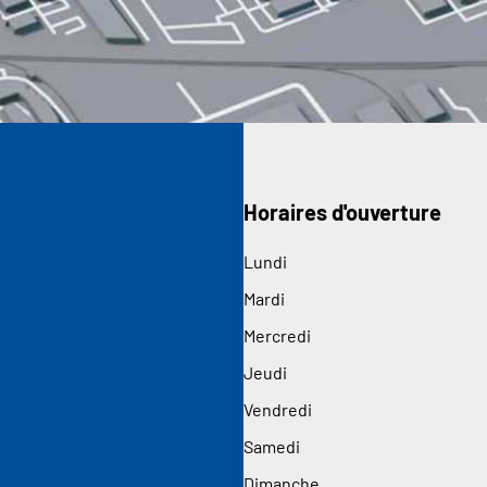
Horaires d'ouverture
Lundi
Mardi
Mercredi
Jeudi
Vendredi
Samedi
Dimanche